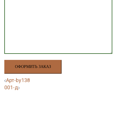
Навигация
Арт-by138
001-д
по
записям