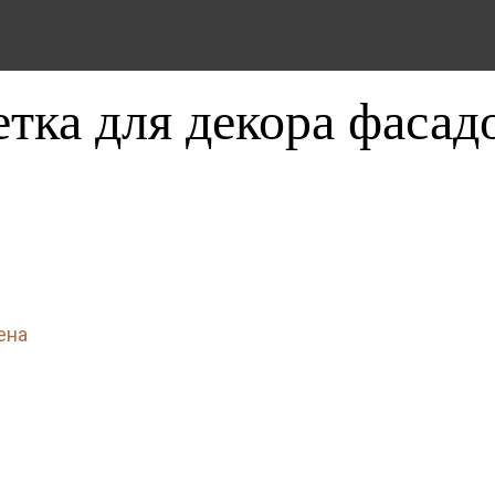
тка для декора фасад
ена