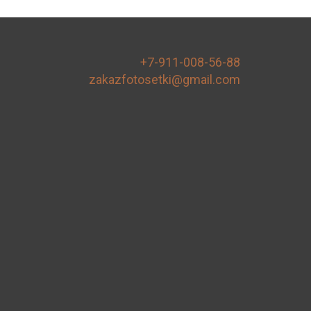
+7-911-008-56-88
zakazfotosetki@gmail.com